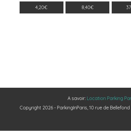
4,20€
8,40€
3
A savoir:
Location Parking Par
Copyright 2026 - ParkingInParis, 10 rue de Bellefon