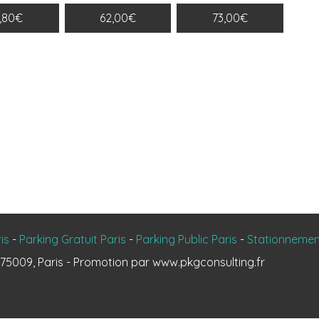
7,80€
62,00€
73,00€
is
-
Parking Gratuit Paris
-
Parking Public Paris
-
Stationnement
d 75009, Paris - Promotion par
www.pkgconsulting.fr