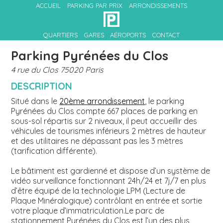
ACCUEIL
PARKING PAR PRIX
ARRONDISSEMENTS
QUARTIERS
GARES
AÉROPORTS
CONTACT
Parking Pyrénées du Clos
4 rue du Clos 75020 Paris
DESCRIPTION
Situé dans le
20ème arrondissement
, le parking
Pyrénées du Clos compte 667 places de parking en
sous-sol répartis sur 2 niveaux, il peut accueillir des
véhicules de tourismes inférieurs 2 mètres de hauteur
et des utilitaires ne dépassant pas les 3 mètres
(tarification différente).
Le bâtiment est gardienné et dispose d’un système de
vidéo surveillance fonctionnant 24h/24 et 7j/7 en plus
d’être équipé de la technologie LPM (Lecture de
Plaque Minéralogique) contrôlant en entrée et sortie
votre plaque d’immatriculation.Le parc de
stationnement Pyrénées du Clos est l’un des plus