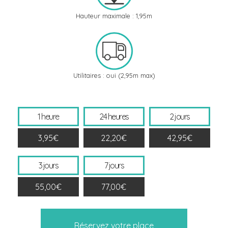
Hauteur maximale : 1,95m
Utilitaires : oui (2,95m max)
1 heure
24 heures
2 jours
3,95€
22,20€
42,95€
3 jours
7 jours
55,00€
77,00€
Réservez votre place