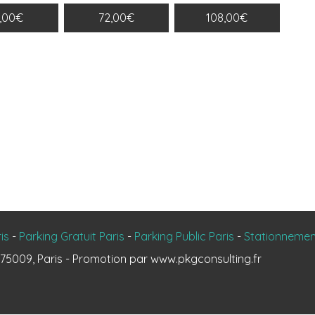
6,00€
72,00€
108,00€
is
-
Parking Gratuit Paris
-
Parking Public Paris
-
Stationnement
d 75009, Paris - Promotion par
www.pkgconsulting.fr