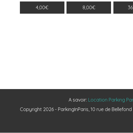
4,00€
8,00€
3
A savoir:
Location Parking Par
Copyright 2026 - ParkingInParis, 10 rue de Bellefon