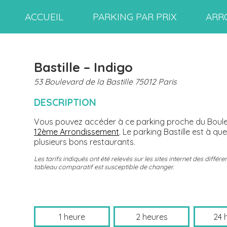
ACCUEIL
PARKING PAR PRIX
ARR
Bastille – Indigo
53 Boulevard de la Bastille 75012 Paris
DESCRIPTION
Vous pouvez accéder à ce parking proche du Bouleva
12ème Arrondissement
. Le parking Bastille est à q
plusieurs bons restaurants.
Les tarifs indiqués ont été relevés sur les sites internet des diff
tableau comparatif est susceptible de changer.
1 heure
2 heures
24 