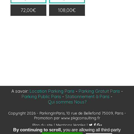
72,00€
108,00€
A savoir:
Location Parking Paris
-
Parking Gratuit Paris
-
Parking Public Paris
-
Stationnement à Paris
-
Qui sommes Nous?
Copyright 2026 - ParkingInParis, 10 rue de Bellefond 75009, Paris -
Promotion par
www.pkgconsulting.fr
Plan du site
|
Mentions légales
|
By continuing to scroll,
you are allowing all third-party