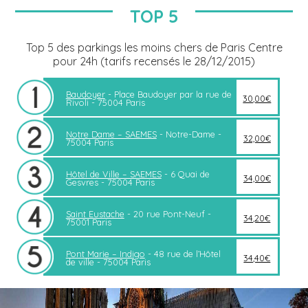
TOP 5
Top 5 des parkings les moins chers de Paris Centre
pour 24h (tarifs recensés le 28/12/2015)
Baudoyer
- Place Baudoyer par la rue de
30,00€
Rivoli - 75004 Paris
Notre Dame – SAEMES
- Notre-Dame -
32,00€
75004 Paris
Hôtel de Ville – SAEMES
- 6 Quai de
34,00€
Gesvres - 75004 Paris
Saint Eustache
- 20 rue Pont-Neuf -
34,20€
75001 Paris
Pont Marie – Indigo
- 48 rue de l’Hôtel
34,40€
de ville - 75004 Paris